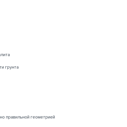
плита
ти грунта
ьно правильной геометрией