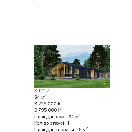
К-110-2
2
84 м
3 226 000 ₽
3 795 000 ₽
2
Площадь дома:
84
м
Кол-во этажей:
1
2
Площадь террасы:
26
м