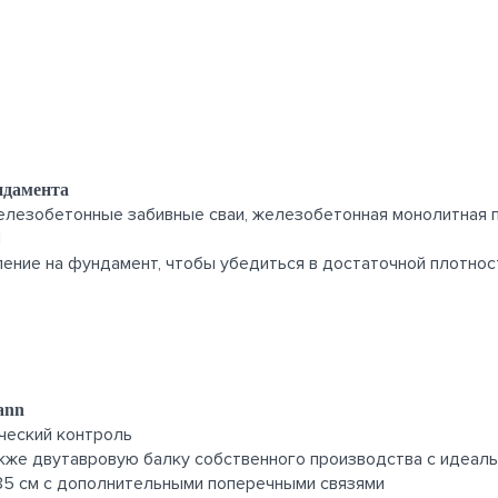
ндамента
железобетонные забивные сваи, железобетонная монолитная 
П
ние на фундамент, чтобы убедиться в достаточной плотнос
ann
ческий контроль
акже двутавровую балку собственного производства с идеал
 35 см с дополнительными поперечными связями