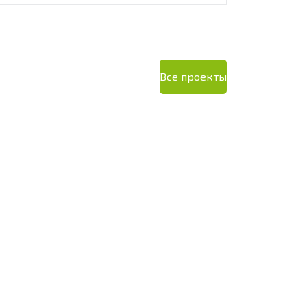
Все проекты
К-48
2
30 м
1 176 000 ₽
1 384 000 ₽
Площадь дома:
Кол-во этажей:
1
Площадь терра
Кол-во спален:
1
Стиль:
Барнхаус
Гараж:
без гара