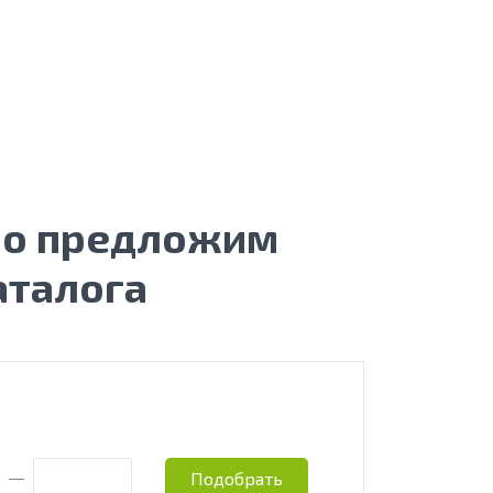
бо предложим
аталога
Подобрать
—