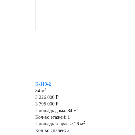
К-110-2
2
84 м
3 226 000 ₽
3 795 000 ₽
2
Площадь дома:
84
м
Кол-во этажей:
1
2
Площадь террасы:
26
м
Кол-во спален:
2