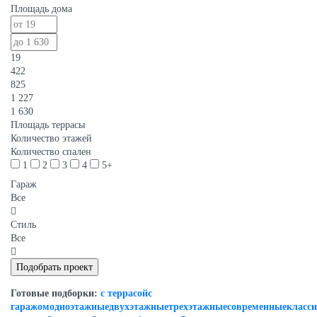
Площадь дома
19
422
825
1 227
1 630
Площадь террасы
Количество этажей
Количество спален
1
2
3
4
5+
Гараж
Все
Стиль
Все
Готовые подборки:
с террасой
с
гаражом
одноэтажные
двухэтажные
трехэтажные
современные
класс